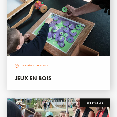
12 AOÛT
- DÈS 5 ANS
JEUX EN BOIS
SPECTACLES