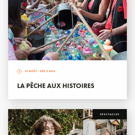
19 AOÛT
- DÈS 3 ANS
LA PÊCHE AUX HISTOIRES
SPECTACLES