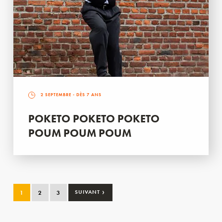
2 SEPTEMBRE
- DÈS 7 ANS
POKETO POKETO POKETO
POUM POUM POUM
›
1
2
3
SUIVANT