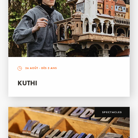
26 AOÛT
- DÈS 3 ANS
KUTHI
SPECTACLES