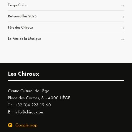
TempoColor
Retrouvailles 2025
Fête des Chiroux
La Fête de la Musique
Les Chiroux
Centre Culturel de Liège
Place des Carmes, 8 - 4000 LIÈGE
T :
+32(0)4 223 19 60
E :
info@chiroux.be
Google map