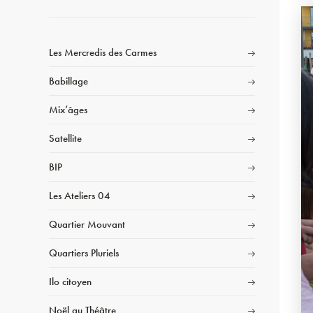
Les Mercredis des Carmes
Babillage
Mix’âges
Satellite
BIP
Les Ateliers 04
Quartier Mouvant
Quartiers Pluriels
Ilo citoyen
Noël au Théâtre