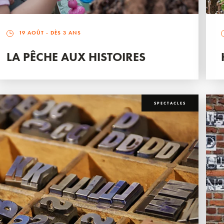
19 AOÛT
- DÈS 3 ANS
LA PÊCHE AUX HISTOIRES
SPECTACLES