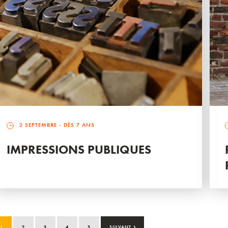
2 SEPTEMBRE
- DÈS 7 ANS
IMPRESSIONS PUBLIQUES
›
1
2
3
4
5
SUIVANT