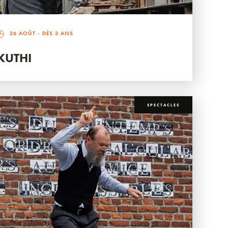
26 AOÛT
- DÈS 3 ANS
KUTHI
SPECTACLES