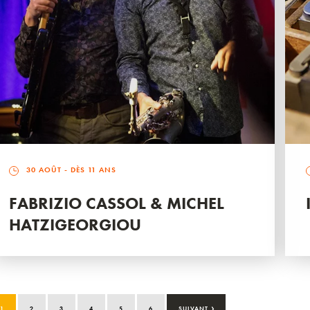
30 AOÛT
- DÈS 11 ANS
FABRIZIO CASSOL & MICHEL
HATZIGEORGIOU
›
1
2
3
4
5
6
SUIVANT