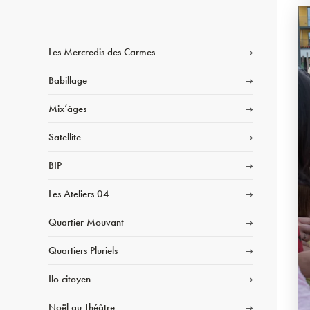
Les Mercredis des Carmes
Babillage
Mix’âges
Satellite
BIP
Les Ateliers 04
Quartier Mouvant
Quartiers Pluriels
Ilo citoyen
Noël au Théâtre