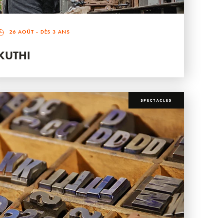
26 AOÛT
- DÈS 3 ANS
KUTHI
SPECTACLES