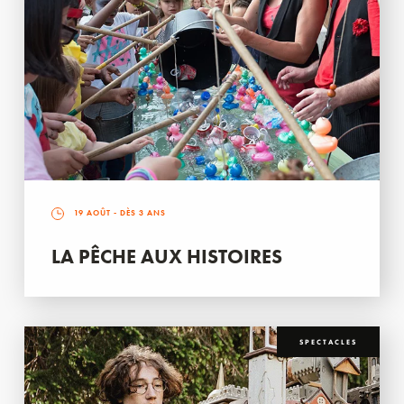
19 AOÛT
- DÈS 3 ANS
LA PÊCHE AUX HISTOIRES
SPECTACLES