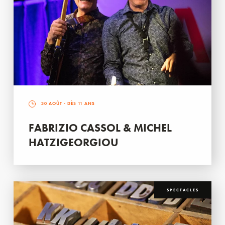
30 AOÛT
- DÈS 11 ANS
FABRIZIO CASSOL & MICHEL
HATZIGEORGIOU
SPECTACLES