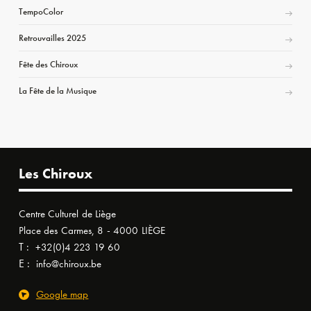
TempoColor
Retrouvailles 2025
Fête des Chiroux
La Fête de la Musique
Les Chiroux
Centre Culturel de Liège
Place des Carmes, 8 - 4000 LIÈGE
T :
+32(0)4 223 19 60
E :
info@chiroux.be
Google map