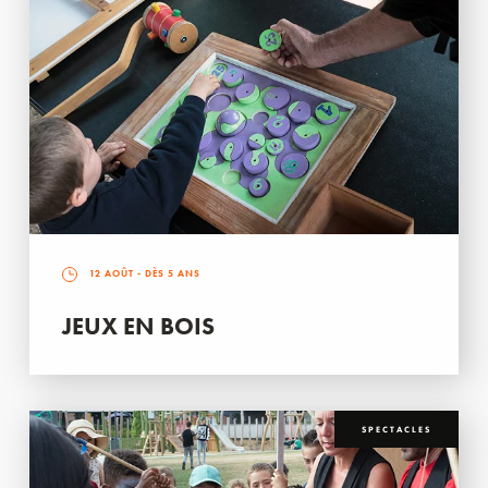
12 AOÛT
- DÈS 5 ANS
JEUX EN BOIS
SPECTACLES