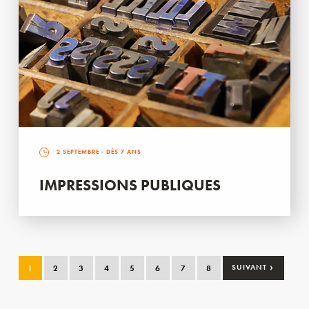
2 SEPTEMBRE
- DÈS 7 ANS
IMPRESSIONS PUBLIQUES
›
1
2
3
4
5
6
7
8
SUIVANT