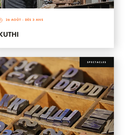
26 AOÛT
- DÈS 3 ANS
KUTHI
SPECTACLES