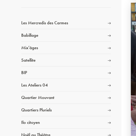
Les Mercredis des Carmes
Babillage
Mix’âges
Satellite
BIP
Les Ateliers 04
Quartier Mouvant
Quartiers Pluriels
Ilo citoyen
Noël au Théâtre