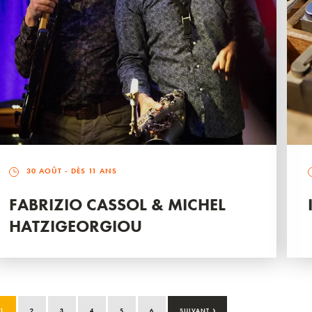
30 AOÛT
- DÈS 11 ANS
FABRIZIO CASSOL & MICHEL
HATZIGEORGIOU
›
1
2
3
4
5
6
SUIVANT