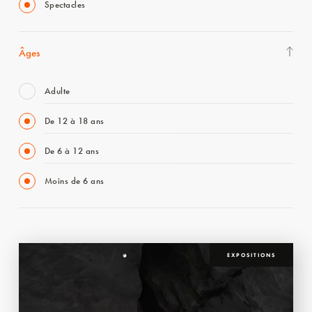
Spectacles
Âges
Adulte
De 12 à 18 ans
De 6 à 12 ans
Moins de 6 ans
EXPOSITIONS