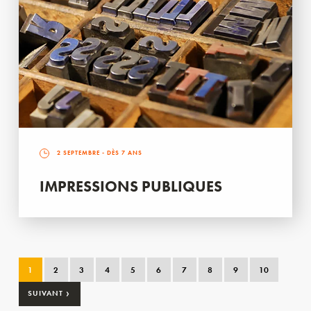
2 SEPTEMBRE
- DÈS 7 ANS
IMPRESSIONS PUBLIQUES
1
2
3
4
5
6
7
8
9
10
›
SUIVANT