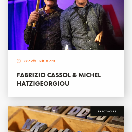
30 AOÛT
- DÈS 11 ANS
FABRIZIO CASSOL & MICHEL
HATZIGEORGIOU
SPECTACLES