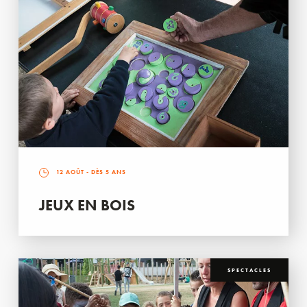
12 AOÛT
- DÈS 5 ANS
JEUX EN BOIS
SPECTACLES