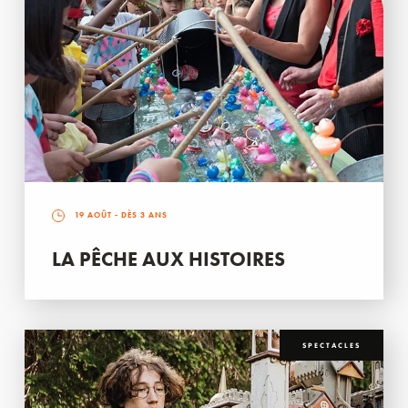
19 AOÛT
- DÈS 3 ANS
LA PÊCHE AUX HISTOIRES
SPECTACLES