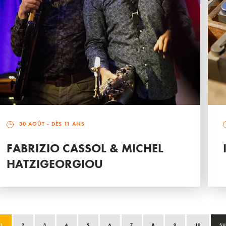
30 AOÛT
- DÈS 11 ANS
FABRIZIO CASSOL & MICHEL
HATZIGEORGIOU
1
2
3
4
5
6
7
8
9
10
SU