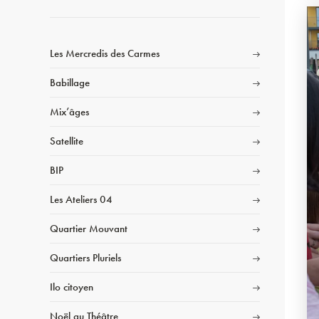
Les Mercredis des Carmes
Babillage
Mix’âges
Satellite
BIP
Les Ateliers 04
Quartier Mouvant
Quartiers Pluriels
Ilo citoyen
Noël au Théâtre