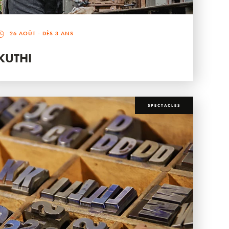
26 AOÛT
- DÈS 3 ANS
KUTHI
SPECTACLES