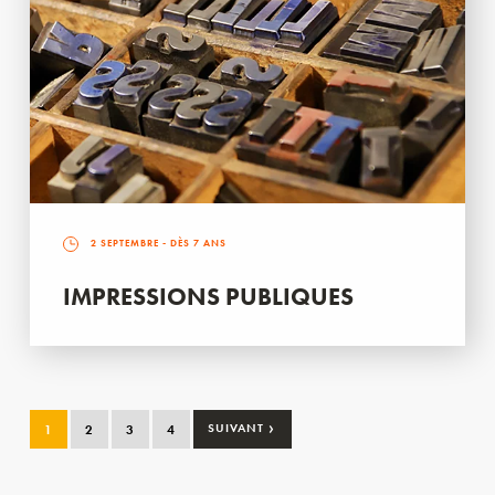
2 SEPTEMBRE
- DÈS 7 ANS
IMPRESSIONS PUBLIQUES
›
1
2
3
4
SUIVANT