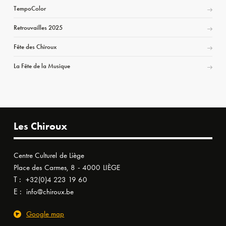
TempoColor
Retrouvailles 2025
Fête des Chiroux
La Fête de la Musique
Les Chiroux
Centre Culturel de Liège
Place des Carmes, 8 - 4000 LIÈGE
T :
+32(0)4 223 19 60
E :
info@chiroux.be
Google map