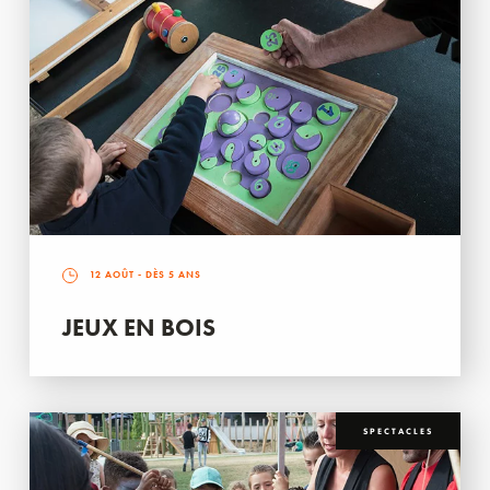
12 AOÛT
- DÈS 5 ANS
JEUX EN BOIS
SPECTACLES