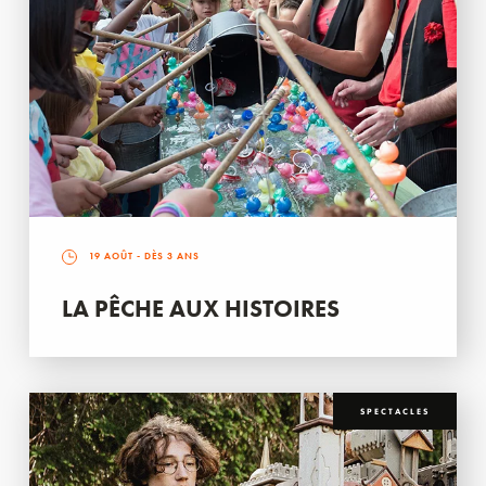
19 AOÛT
- DÈS 3 ANS
LA PÊCHE AUX HISTOIRES
SPECTACLES