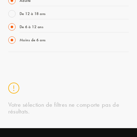
Adulte
De 12 à 18 ans
De 6 à 12 ans
Moins de 6 ans
Votre sélection de filtres ne comporte pas de
résultats.