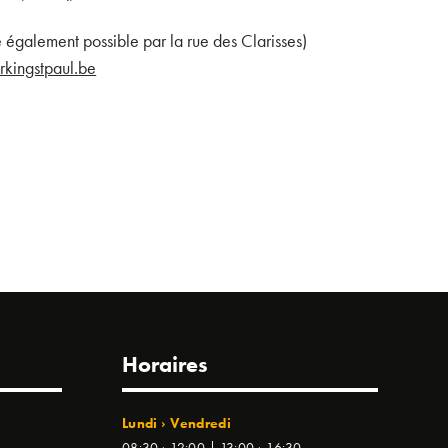
 également possible par la rue des Clarisses)
kingstpaul.be
Horaires
Lundi › Vendredi
08:30 › 12:00 | 13:00 › 16:30