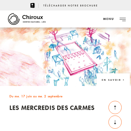
TÉLÉCHARGER NOTRE BROCHURE
MENU
CENTRE CULTUREL - LIÈGE
EN SAVOIR +
Du me. 17 juin au me. 2 septembre
LES MERCREDIS DES CARMES