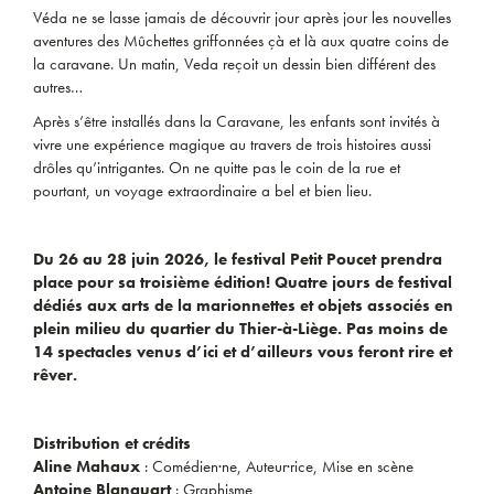
Véda ne se lasse jamais de découvrir jour après jour les nouvelles
aventures des Mûchettes griffonnées çà et là aux quatre coins de
la caravane. Un matin, Veda reçoit un dessin bien différent des
autres…
Après s’être installés dans la Caravane, les enfants sont invités à
vivre une expérience magique au travers de trois histoires aussi
drôles qu’intrigantes. On ne quitte pas le coin de la rue et
pourtant, un voyage extraordinaire a bel et bien lieu.
Du 26 au 28 juin 2026, le festival Petit Poucet prendra
place pour sa troisième édition! Quatre jours de festival
dédiés aux arts de la marionnettes et objets associés en
plein milieu du quartier du Thier-à-Liège. Pas moins de
14 spectacles venus d’ici et d’ailleurs vous feront rire et
rêver.
Distribution et crédits
Aline Mahaux
: Comédien·ne, Auteur·rice, Mise en scène
Antoine Blanquart
: Graphisme