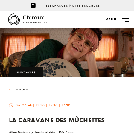
TÉLÉCHARGER NOTRE BROCHURE
MENU
CENTRE CULTUREL - LIÈGE
SPECTACLES
RETOUR
Sa. 27 Juin
| 13:30 | 15:30 | 17:30
LA CARAVANE DES MÛCHETTES
Aline Mahaux / LesdeuxFrida | Dès 4 ans