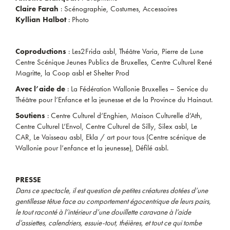
Claire Farah
: Scénographie, Costumes, Accessoires
Kyllian Halbot
: Photo
Coproductions
: Les2Frida asbl, Théâtre Varia, Pierre de Lune
Centre Scénique Jeunes Publics de Bruxelles, Centre Culturel René
Magritte, la Coop asbl et Shelter Prod
Avec l’aide de
: La Fédération Wallonie Bruxelles – Service du
Théâtre pour l’Enfance et la jeunesse et de la Province du Hainaut.
Soutiens
: Centre Culturel d’Enghien, Maison Culturelle d’Ath,
Centre Culturel L’Envol, Centre Culturel de Silly, Silex asbl, Le
CAR, Le Vaisseau asbl, Ekla / art pour tous (Centre scénique de
Wallonie pour l’enfance et la jeunesse), Défilé asbl.
PRESSE
Dans ce spectacle, il est question de petites créatures dotées d’une
gentillesse têtue face au comportement égocentrique de leurs pairs,
le tout raconté à l’intérieur d’une douillette caravane à l’aide
d’assiettes, calendriers, essuie-tout, théières, et tout ce qui tombe