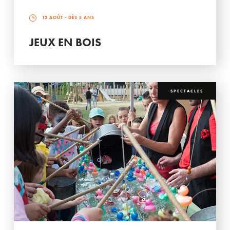
12 AOÛT
- DÈS 5 ANS
JEUX EN BOIS
SPECTACLES