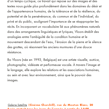
d’un temps cyclique, ce travail qui repose sur des images et des
textes nous guide plus profondément dans les domaines du désir et
de l’appartenance humains, de la tolérance et de la résilience, du
potentiel et de la persévérance, du commun et de l’individuel, du
privé et du public, soulignant l’importance de se réapproprier les
récits. En incorporant un vocabulaire lié aux phénomènes naturels
dans des arrangements linguistiques et lyriques, Vloors établit des
analogies entre l’ambiguïté de la condition humaine et le
mouvement descendant de l’eau, l’érosion de la pierre et le silence
des grottes, où résonnent les anciens murmures d’une douce
résistance.
Bo Vloors (née en 1993, Belgique) est une artiste visuelle, autrice,
photographe, vidéaste et performeuse vocale. À travers l’image et
le langage, elle explore les relations et les associations humaines,
au sein et avec leur environnement, ainsi que le pouvoir des
images.
Galerie Satellite
(Cinéma Churchill), rue du Mouton Blanc, 20
Accès gratuit tous les jours de l’année à partir de 14:00