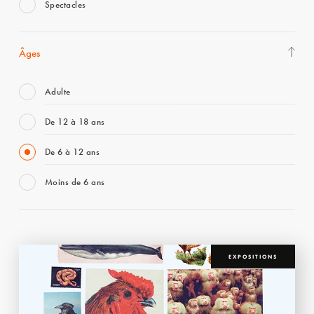
Spectacles
Âges
Adulte
De 12 à 18 ans
De 6 à 12 ans
Moins de 6 ans
EXPOSITIONS