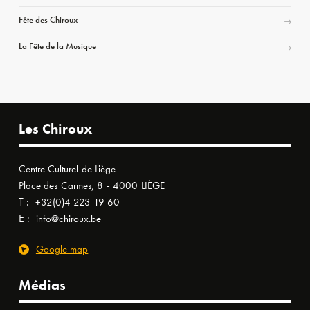
Fête des Chiroux
La Fête de la Musique
Les Chiroux
Centre Culturel de Liège
Place des Carmes, 8 - 4000 LIÈGE
T :
+32(0)4 223 19 60
E :
info@chiroux.be
Google map
Médias