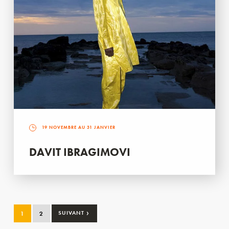
19 NOVEMBRE AU 31 JANVIER
DAVIT IBRAGIMOVI
›
1
2
SUIVANT