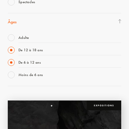
Spectacles
Âges
Adulte
De 12 à 18 ans
De 6 à 12 ans
Moins de 6 ans
EXPOSITIONS