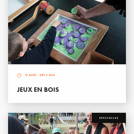
12 AOÛT
- DÈS 5 ANS
JEUX EN BOIS
SPECTACLES