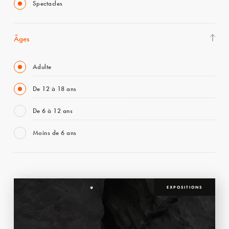
Spectacles
Âges
Adulte
De 12 à 18 ans
De 6 à 12 ans
Moins de 6 ans
EXPOSITIONS