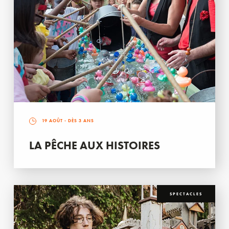
19 AOÛT
- DÈS 3 ANS
LA PÊCHE AUX HISTOIRES
SPECTACLES