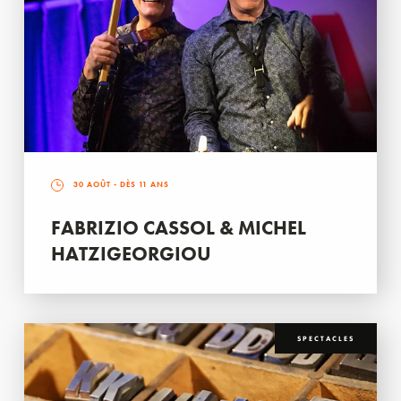
30 AOÛT
- DÈS 11 ANS
FABRIZIO CASSOL & MICHEL
HATZIGEORGIOU
SPECTACLES