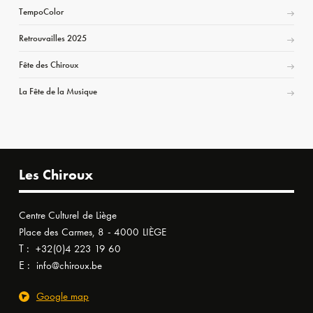
TempoColor
Retrouvailles 2025
Fête des Chiroux
La Fête de la Musique
Les Chiroux
Centre Culturel de Liège
Place des Carmes, 8 - 4000 LIÈGE
T :
+32(0)4 223 19 60
E :
info@chiroux.be
Google map