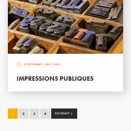
2 SEPTEMBRE
- DÈS 7 ANS
IMPRESSIONS PUBLIQUES
›
1
2
3
4
SUIVANT