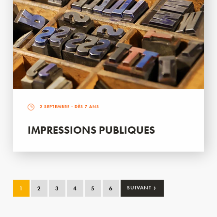
2 SEPTEMBRE
- DÈS 7 ANS
IMPRESSIONS PUBLIQUES
›
1
2
3
4
5
6
SUIVANT