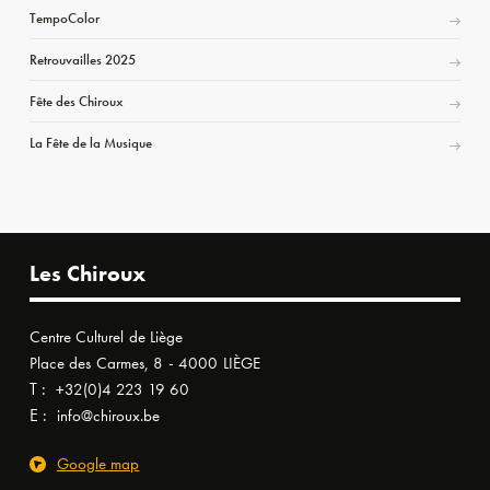
TempoColor
Retrouvailles 2025
Fête des Chiroux
La Fête de la Musique
Les Chiroux
Centre Culturel de Liège
Place des Carmes, 8 - 4000 LIÈGE
T :
+32(0)4 223 19 60
E :
info@chiroux.be
Google map