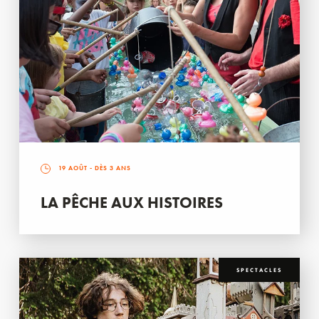
19 AOÛT
- DÈS 3 ANS
LA PÊCHE AUX HISTOIRES
SPECTACLES