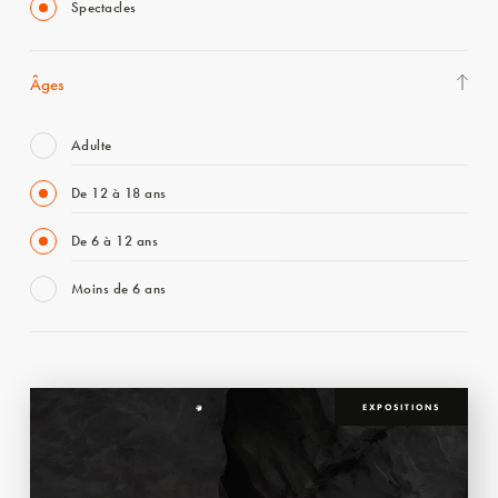
Spectacles
Âges
Adulte
De 12 à 18 ans
De 6 à 12 ans
Moins de 6 ans
EXPOSITIONS