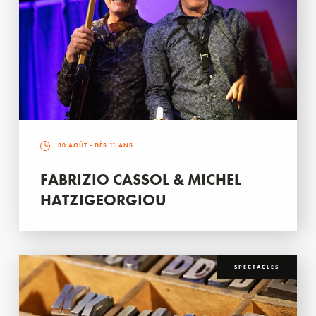
30 AOÛT
- DÈS 11 ANS
FABRIZIO CASSOL & MICHEL
HATZIGEORGIOU
SPECTACLES