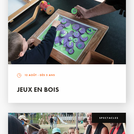
12 AOÛT
- DÈS 5 ANS
JEUX EN BOIS
SPECTACLES