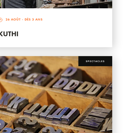
26 AOÛT
- DÈS 3 ANS
KUTHI
SPECTACLES