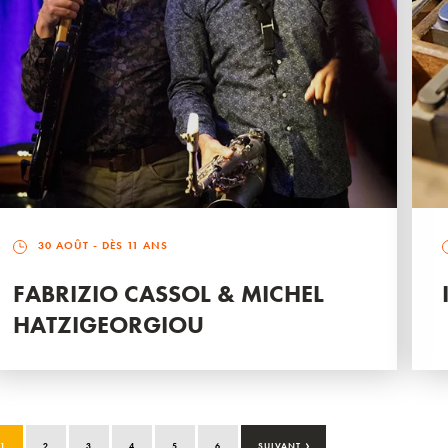
30 AOÛT
- DÈS 11 ANS
FABRIZIO CASSOL & MICHEL
HATZIGEORGIOU
›
1
2
3
4
5
6
SUIVANT