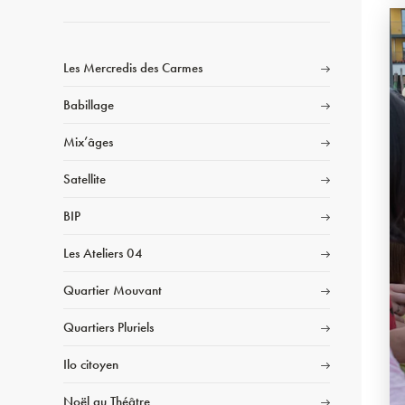
Les Mercredis des Carmes
Babillage
Mix’âges
Satellite
BIP
Les Ateliers 04
Quartier Mouvant
Quartiers Pluriels
Ilo citoyen
Noël au Théâtre