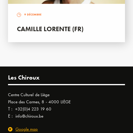
9 DÉCEMBRE
CAMILLE LORENTE (FR)
Les Chiroux
Centre Culturel de Liège
Place des Carmes, 8 - 4000 LIÈGE
T :
+32(0)4 223 19 60
E :
info@chiroux.be
Google map