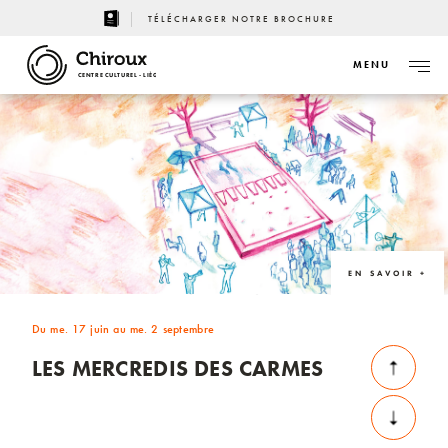
TÉLÉCHARGER NOTRE BROCHURE
MENU
CENTRE CULTUREL - LIÈGE
EN SAVOIR +
Du me. 17 juin au me. 2 septembre
LES MERCREDIS DES CARMES