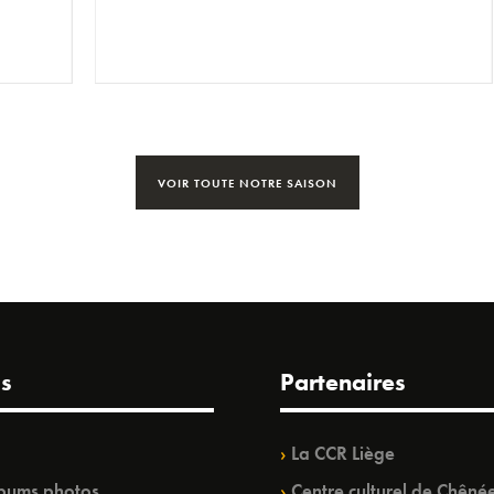
VOIR TOUTE NOTRE SAISON
s
Partenaires
La CCR Liège
bums photos
Centre culturel de Chêné