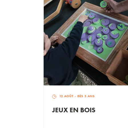
12 AOÛT
- DÈS 5 ANS
QUID
JEUX EN BOIS
GE OF
 BO