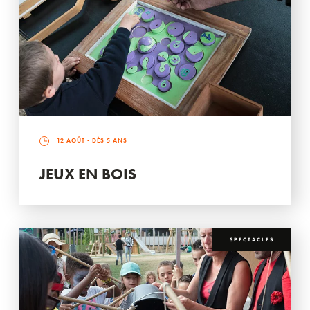
12 AOÛT
- DÈS 5 ANS
JEUX EN BOIS
SPECTACLES