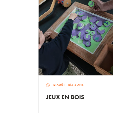
12 AOÛT
- DÈS 5 ANS
QUID
JEUX EN BOIS
GE OF
 BO