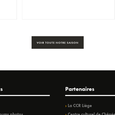
VOIR TOUTE NOTRE SAISON
s
Partenaires
La CCR Liège
bums photos
Centre culturel de Chêné