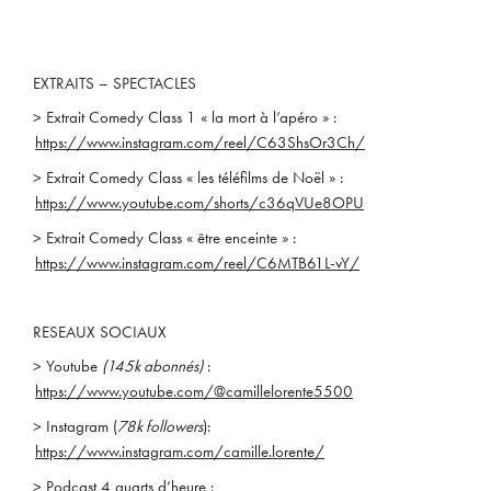
EXTRAITS – SPECTACLES
> Extrait Comedy Class 1 « la mort à l’apéro » :
https://www.instagram.com/reel/C63ShsOr3Ch/
> Extrait Comedy Class « les téléfilms de Noël » :
https://www.youtube.com/shorts/c36qVUe8OPU
> Extrait Comedy Class « être enceinte » :
https://www.instagram.com/reel/C6MTB61L-vY/
RESEAUX SOCIAUX
> Youtube
(145k abonnés)
:
https://www.youtube.com/@camillelorente5500
> Instagram (
78k followers
):
https://www.instagram.com/camille.lorente/
> Podcast 4 quarts d’heure :