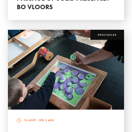
BO VLOORS
SPECTACLES
12 AOÛT
- DÈS 5 ANS