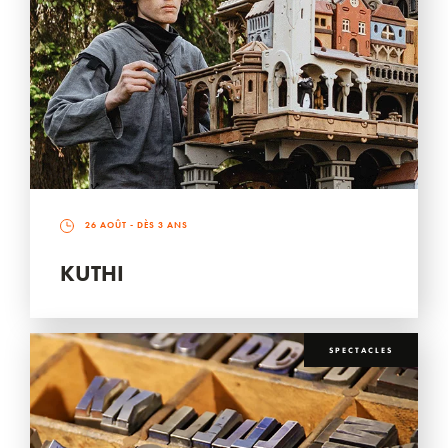
26 AOÛT
- DÈS 3 ANS
KUTHI
SPECTACLES