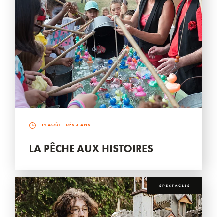
19 AOÛT
- DÈS 3 ANS
LA PÊCHE AUX HISTOIRES
SPECTACLES