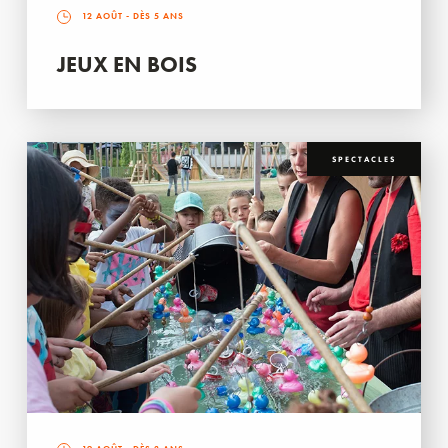
12 AOÛT
- DÈS 5 ANS
JEUX EN BOIS
SPECTACLES