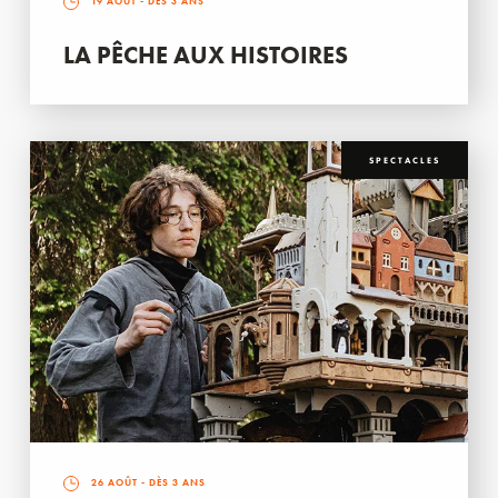
19 AOÛT
- DÈS 3 ANS
LA PÊCHE AUX HISTOIRES
SPECTACLES
26 AOÛT
- DÈS 3 ANS