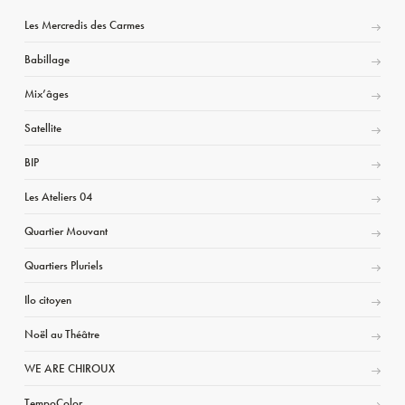
Les Mercredis des Carmes
Babillage
Mix’âges
Satellite
BIP
Les Ateliers 04
Quartier Mouvant
Quartiers Pluriels
Ilo citoyen
Noël au Théâtre
WE ARE CHIROUX
TempoColor