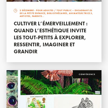
2 DÉCEMBRE
- POUR ADULTES / TOUT PUBLIC – ENCADRANT.ES
DE LA PETITE ENFANCE, BIBLIOTHÉCAIRES, ANIMATEUR.TRICE.S,
ARTISTES, PARENTS…
CULTIVER L’ÉMERVEILLEMENT :
QUAND L’ESTHÉTIQUE INVITE
LES TOUT-PETITS À EXPLORER,
RESSENTIR, IMAGINER ET
GRANDIR
CONFÉRENCE