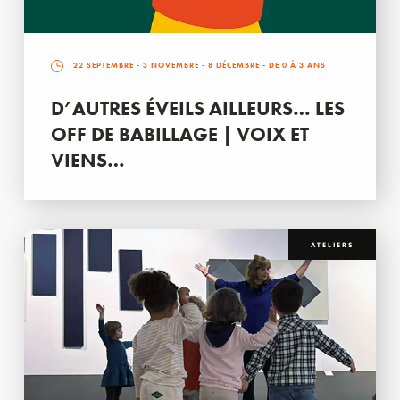
22 SEPTEMBRE
-
3 NOVEMBRE
-
8 DÉCEMBRE
- DE 0 À 3 ANS
D’AUTRES ÉVEILS AILLEURS… LES
OFF DE BABILLAGE | VOIX ET
VIENS…
ATELIERS