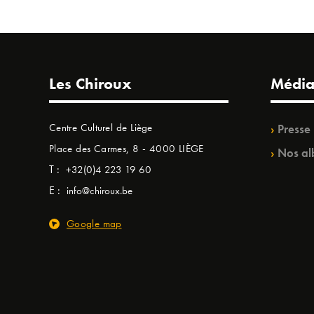
Les Chiroux
Média
Centre Culturel de Liège
Presse
Place des Carmes, 8 - 4000 LIÈGE
Nos al
T :
+32(0)4 223 19 60
E :
info@chiroux.be
Google map