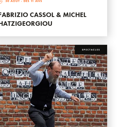
30 AOÛT
- DÈS 11 ANS
FABRIZIO CASSOL & MICHEL
HATZIGEORGIOU
SPECTACLES