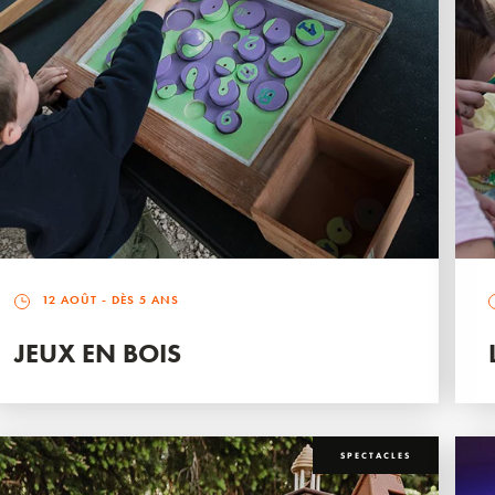
12 AOÛT
- DÈS 5 ANS
JEUX EN BOIS
SPECTACLES