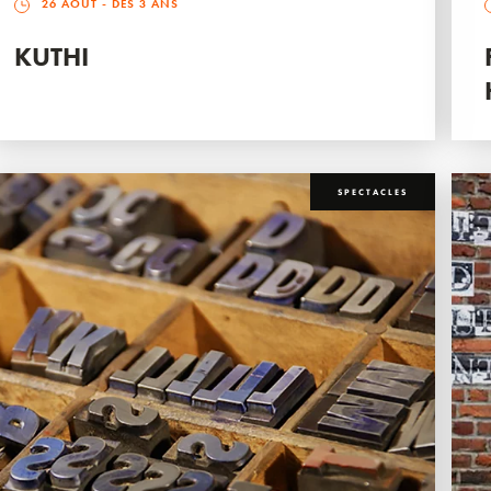
26 AOÛT
- DÈS 3 ANS
KUTHI
SPECTACLES