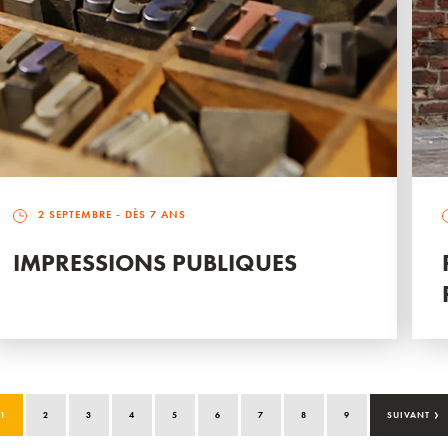
2 SEPTEMBRE
- DÈS 7 ANS
IMPRESSIONS PUBLIQUES
›
1
2
3
4
5
6
7
8
9
SUIVANT