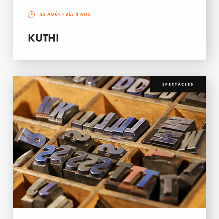
26 AOÛT
- DÈS 3 ANS
KUTHI
SPECTACLES