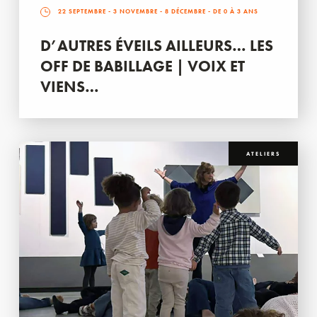
22 SEPTEMBRE
-
3 NOVEMBRE
-
8 DÉCEMBRE
- DE 0 À 3 ANS
D’AUTRES ÉVEILS AILLEURS… LES
OFF DE BABILLAGE | VOIX ET
VIENS…
ATELIERS