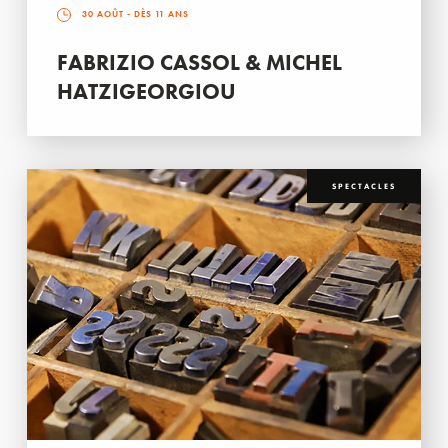
30 AOÛT
- DÈS 11 ANS
FABRIZIO CASSOL & MICHEL
HATZIGEORGIOU
SPECTACLES