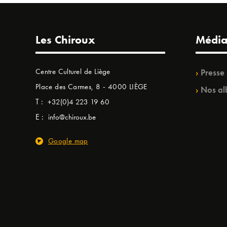
Les Chiroux
Média
Centre Culturel de Liège
Presse
Place des Carmes, 8 - 4000 LIÈGE
Nos al
T :
+32(0)4 223 19 60
E :
info@chiroux.be
Google map