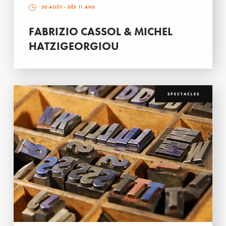
30 AOÛT
- DÈS 11 ANS
FABRIZIO CASSOL & MICHEL
HATZIGEORGIOU
SPECTACLES