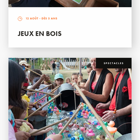
12 AOÛT
- DÈS 5 ANS
JEUX EN BOIS
SPECTACLES