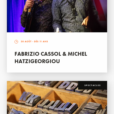
30 AOÛT
- DÈS 11 ANS
FABRIZIO CASSOL & MICHEL
HATZIGEORGIOU
SPECTACLES