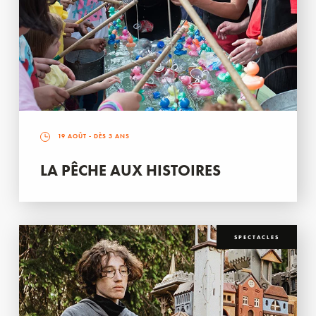
19 AOÛT
- DÈS 3 ANS
LA PÊCHE AUX HISTOIRES
SPECTACLES