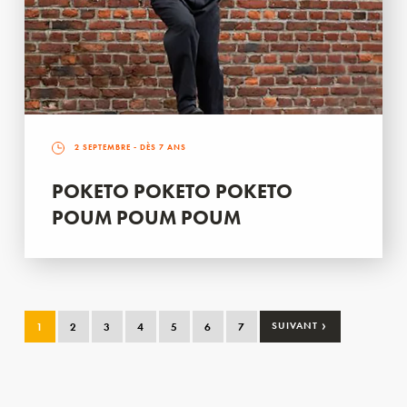
2 SEPTEMBRE
- DÈS 7 ANS
POKETO POKETO POKETO
POUM POUM POUM
›
1
2
3
4
5
6
7
SUIVANT