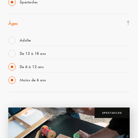
Spectacles
Âges
Adulte
De 12 à 18 ans
De 6 à 12 ans
Moins de 6 ans
SPECTACLES