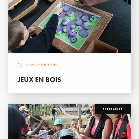
12 AOÛT
- DÈS 5 ANS
JEUX EN BOIS
SPECTACLES