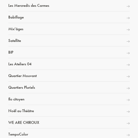
Les Mercredis des Carmes
Babillage
Mix’âges
Satellite
BIP
Les Ateliers 04
Quartier Mouvant
Quartiers Pluriels
Ilo citoyen
Noël au Théâtre
WE ARE CHIROUX
TempoColor