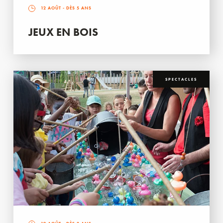
12 AOÛT
- DÈS 5 ANS
JEUX EN BOIS
SPECTACLES