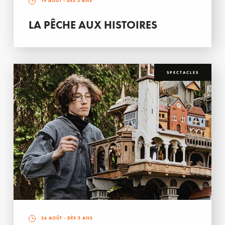
19 AOÛT
- DÈS 3 ANS
LA PÊCHE AUX HISTOIRES
SPECTACLES
26 AOÛT
- DÈS 3 ANS