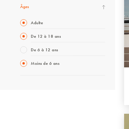
Âges
Adulte
De 12 à 18 ans
De 6 à 12 ans
Moins de 6 ans