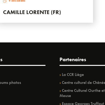
9 DÉCEMBRE
CAMILLE LORENTE (FR)
s
Partenaires
La CCR Liège
bums photos
Centre culturel de Chêné
Centre Culturel Ourthe et
Meuse
Espace Georges Truffaut