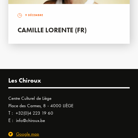
9 DÉCEMBRE
CAMILLE LORENTE (FR)
Les Chiroux
Centre Culturel de Liège
Place des Carmes, 8 - 4000 LIÈGE
T :
+32(0)4 223 19 60
E :
info@chiroux.be
Google map