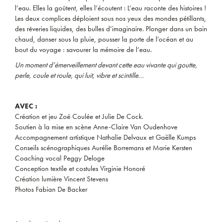
l’eau. Elles la goûtent, elles l’écoutent : L’eau raconte des histoires !
Les deux complices déploient sous nos yeux des mondes pétillants,
des rêveries liquides, des bulles d’imaginaire. Plonger dans un bain
chaud, danser sous la pluie, pousser la porte de l’océan et au
bout du voyage : savourer la mémoire de l’eau.
Un moment d’émerveillement devant cette eau vivante qui goutte,
perle, coule et roule, qui luit, vibre et scintille…
AVEC :
Création et jeu Zoé Coulée et Julie De Cock.
Soutien à la mise en scène Anne-Claire Van Oudenhove
Accompagnement artistique Nathalie Delvaux et Gaëlle Kumps
Conseils scénographiques Aurélie Borremans et Marie Kersten
Coaching vocal Peggy Deloge
Conception textile et costules Virginie Honoré
Création lumière Vincent Stevens
Photos Fabian De Backer