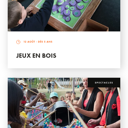
12 AOÛT
- DÈS 5 ANS
JEUX EN BOIS
SPECTACLES