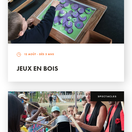
12 AOÛT
- DÈS 5 ANS
JEUX EN BOIS
SPECTACLES