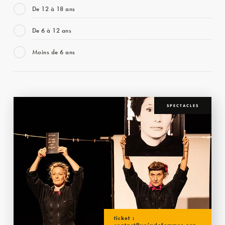
De 12 à 18 ans
De 6 à 12 ans
Moins de 6 ans
SPECTACLES
ticket :