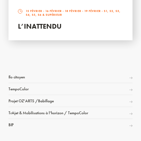
15 FÉVRIER
-
16 FÉVRIER
-
18 FÉVRIER
-
19 FÉVRIER
- S1, S2, S3,
S4, S5, S6 & SUPÉRIEUR
L’INATTENDU
Ilo citoyen
TempoColor
Projet OZ’ARTS /Babillage
TrAjet & Mobilisations à l’horizon / TempoColor
BIP