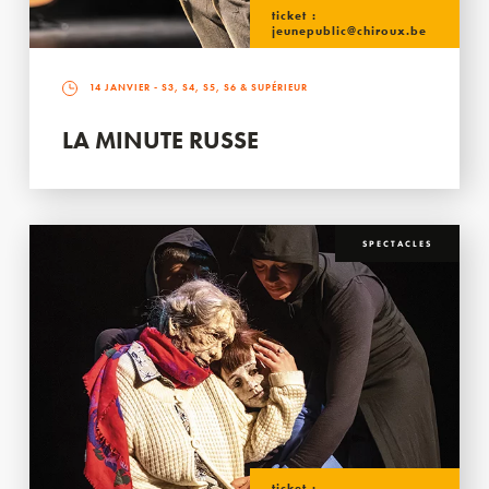
ticket :
jeunepublic@chiroux.be
14 JANVIER
- S3, S4, S5, S6 & SUPÉRIEUR
LA MINUTE RUSSE
SPECTACLES
ticket :