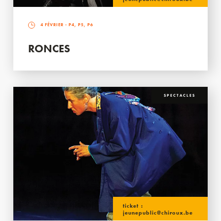
4 FÉVRIER
- P4, P5, P6
RONCES
SPECTACLES
ticket :
jeunepublic@chiroux.be