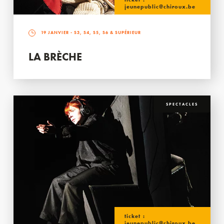
jeunepublic@chiroux.be
19 JANVIER
- S3, S4, S5, S6 & SUPÉRIEUR
LA BRÈCHE
SPECTACLES
ticket :
jeunepublic@chiroux.be