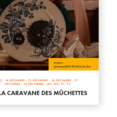
ticket :
jeunepublic@chiroux.be
14 DÉCEMBRE
-
15 DÉCEMBRE
-
16 DÉCEMBRE
-
17
DÉCEMBRE
-
18 DÉCEMBRE
- M2, M3, P1, P2
LA CARAVANE DES MÛCHETTES