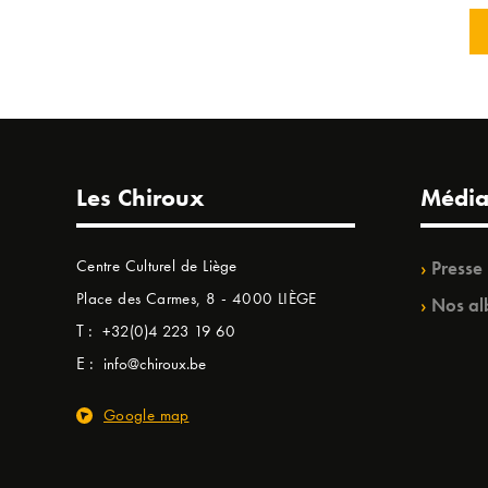
Les Chiroux
Média
Centre Culturel de Liège
Presse
Place des Carmes, 8 - 4000 LIÈGE
Nos al
T :
+32(0)4 223 19 60
E :
info@chiroux.be
Google map