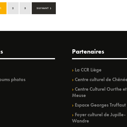
›
1
2
3
SUIVANT
s
Partenaires
La CCR Liège
bums photos
Centre culturel de Chêné
Centre Culturel Ourthe et
Meuse
Espace Georges Truffaut
Foyer culturel de Jupille-
Wandre