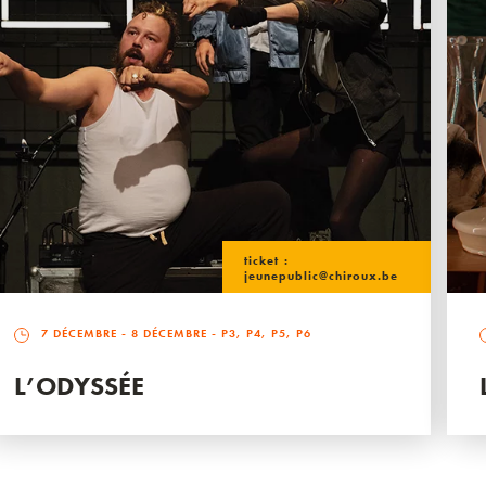
ticket :
jeunepublic@chiroux.be
7 DÉCEMBRE
-
8 DÉCEMBRE
- P3, P4, P5, P6
L’ODYSSÉE