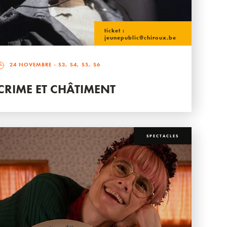
ticket :
jeunepublic@chiroux.be
24 NOVEMBRE
- S3, S4, S5, S6
CRIME ET CHÂTIMENT
SPECTACLES