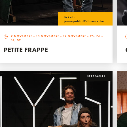
ticket :
jeunepublic@chiroux.be
9 NOVEMBRE
-
10 NOVEMBRE
-
12 NOVEMBRE
- P5, P6 -
S1, S2
PETITE FRAPPE
SPECTACLES