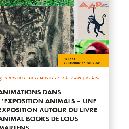
ticket :
kullmann@chiroux.be
2 NOVEMBRE AU 29 JANVIER
- DE 4 À 12 ANS | M2 À P6
ANIMATIONS DANS
L’EXPOSITION ANIMALS – UNE
EXPOSITION AUTOUR DU LIVRE
ANIMAL BOOKS DE LOUS
MARTENS