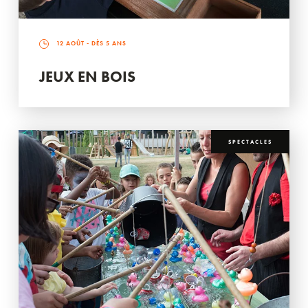
12 AOÛT
- DÈS 5 ANS
JEUX EN BOIS
SPECTACLES