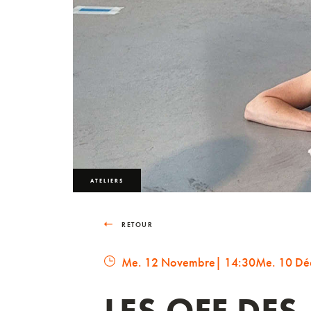
ATELIERS
RETOUR
Me. 12 Novembre
| 14:30
Me. 10 Dé
LES OFF DES 