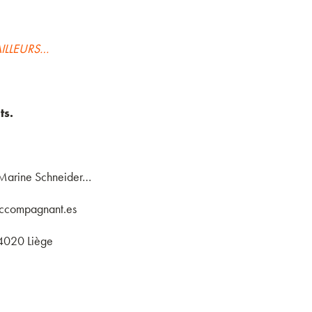
AILLEURS…
ts.
e Marine Schneider…
 accompagnant.es
 4020 Liège