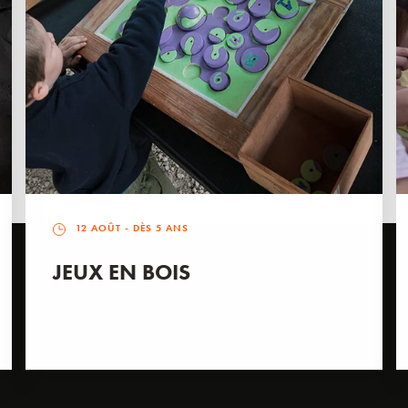
12 AOÛT
- DÈS 5 ANS
JEUX EN BOIS