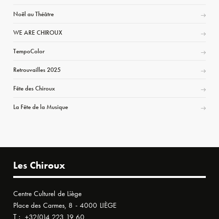
Noël au Théâtre
WE ARE CHIROUX
TempoColor
Retrouvailles 2025
Fête des Chiroux
La Fête de la Musique
Les Chiroux
Centre Culturel de Liège
Place des Carmes, 8 - 4000 LIÈGE
T :
+32(0)4 223 19 60