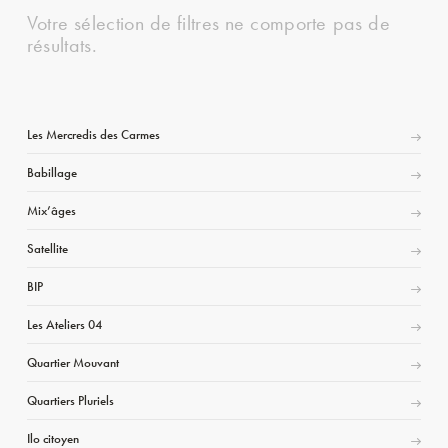
Votre sélection de filtres ne comporte pas de
résultats.
Les Mercredis des Carmes
Babillage
Mix’âges
Satellite
BIP
Les Ateliers 04
Quartier Mouvant
Quartiers Pluriels
Ilo citoyen