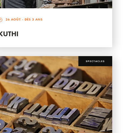
26 AOÛT
- DÈS 3 ANS
KUTHI
SPECTACLES