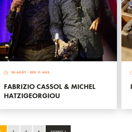
30 AOÛT
- DÈS 11 ANS
FABRIZIO CASSOL & MICHEL
HATZIGEORGIOU
›
1
2
3
4
SUIVANT