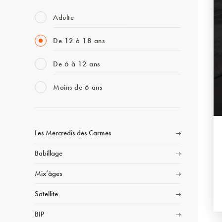
Adulte
De 12 à 18 ans
De 6 à 12 ans
Moins de 6 ans
Les Mercredis des Carmes
Babillage
Mix’âges
Satellite
BIP