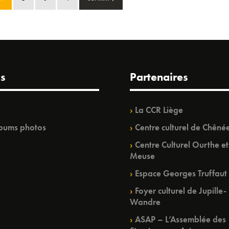
s
Partenaires
La CCR Liège
bums photos
Centre culturel de Chêné
Centre Culturel Ourthe et
Meuse
Espace Georges Truffaut
Foyer culturel de Jupille-
Wandre
ASAP – L’Assemblée des