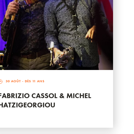
30 AOÛT
- DÈS 11 ANS
FABRIZIO CASSOL & MICHEL
HATZIGEORGIOU