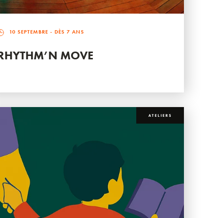
10 SEPTEMBRE
- DÈS 7 ANS
RHYTHM’N MOVE
ATELIERS