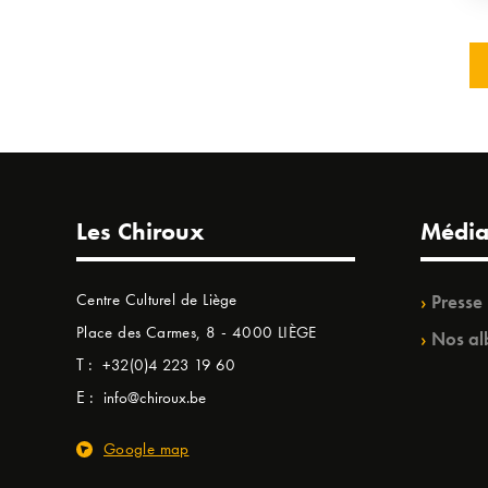
Les Chiroux
Média
Centre Culturel de Liège
Presse
Place des Carmes, 8 - 4000 LIÈGE
Nos al
T :
+32(0)4 223 19 60
E :
info@chiroux.be
Google map