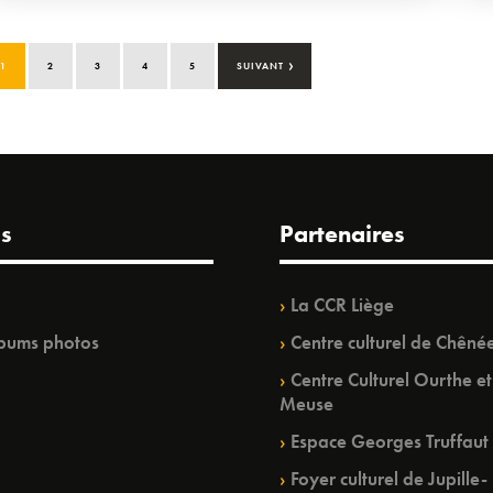
›
1
2
3
4
5
SUIVANT
s
Partenaires
La CCR Liège
bums photos
Centre culturel de Chêné
Centre Culturel Ourthe et
Meuse
Espace Georges Truffaut
Foyer culturel de Jupille-