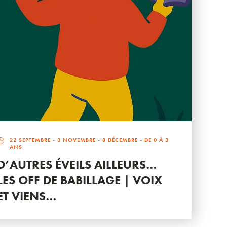
22 SEPTEMBRE
-
3 NOVEMBRE
-
8 DÉCEMBRE
- DE 0 À 3
ANS
D’AUTRES ÉVEILS AILLEURS…
LES OFF DE BABILLAGE | VOIX
ET VIENS…