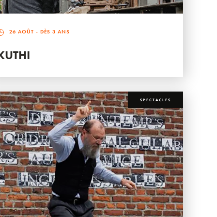
26 AOÛT
- DÈS 3 ANS
KUTHI
SPECTACLES