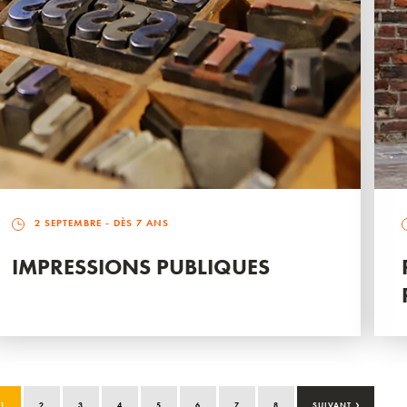
2 SEPTEMBRE
- DÈS 7 ANS
IMPRESSIONS PUBLIQUES
›
1
2
3
4
5
6
7
8
SUIVANT