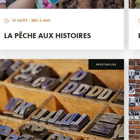
19 AOÛT
- DÈS 3 ANS
LA PÊCHE AUX HISTOIRES
SPECTACLES