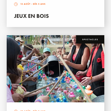
12 AOÛT
- DÈS 5 ANS
JEUX EN BOIS
SPECTACLES