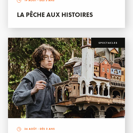
19 AOÛT
- DÈS 3 ANS
LA PÊCHE AUX HISTOIRES
SPECTACLES
26 AOÛT
- DÈS 3 ANS